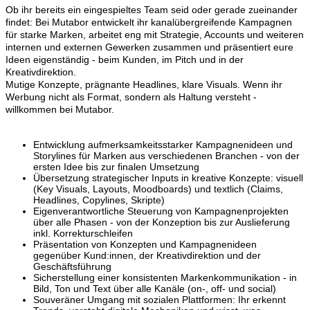
Ob ihr bereits ein eingespieltes Team seid oder gerade zueinander
findet: Bei Mutabor entwickelt ihr kanalübergreifende Kampagnen
für starke Marken, arbeitet eng mit Strategie, Accounts und weiteren
internen und externen Gewerken zusammen und präsentiert eure
Ideen eigenständig - beim Kunden, im Pitch und in der
Kreativdirektion.
Mutige Konzepte, prägnante Headlines, klare Visuals. Wenn ihr
Werbung nicht als Format, sondern als Haltung versteht -
willkommen bei Mutabor.
Entwicklung aufmerksamkeitsstarker Kampagnenideen und
Storylines für Marken aus verschiedenen Branchen - von der
ersten Idee bis zur finalen Umsetzung
Übersetzung strategischer Inputs in kreative Konzepte: visuell
(Key Visuals, Layouts, Moodboards) und textlich (Claims,
Headlines, Copylines, Skripte)
Eigenverantwortliche Steuerung von Kampagnenprojekten
über alle Phasen - von der Konzeption bis zur Auslieferung
inkl. Korrekturschleifen
Präsentation von Konzepten und Kampagnenideen
gegenüber Kund:innen, der Kreativdirektion und der
Geschäftsführung
Sicherstellung einer konsistenten Markenkommunikation - in
Bild, Ton und Text über alle Kanäle (on-, off- und social)
Souveräner Umgang mit sozialen Plattformen: Ihr erkennt