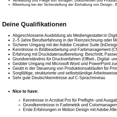
Verwaltung und Pflege von Vorlagen, Dokumenten und Produkti
Mitwirkung bei der Sicherstellung der Einhaltung von Design-, B
Deine Qualifikationen
Abgeschlossene Ausbildung als Mediengestalter:in Digit
2–5 Jahre Berufserfahrung in der Reinzeichnung oder M
Sicherer Umgang mit der Adobe Creative Suite (InDesign,
Kenntnisse in Bildbearbeitung und Farbmanagement (CM
Erfahrung mit Druckdatenaufbereitung: Beschnitt, Pass
Grundverständnis für Druckverfahren (Offset-, Digital-
Geübter Umgang mit Microsoft Word und PowerPoint zur
Geübt in der Steuerung von Produktionsabläufen für Prin
Sorgfältige, strukturierte und selbstständige Arbeitswe
Sehr gute Deutschkenntnisse auf C-Sprachniveau
Nice to have:
Kenntnisse in Acrobat Pro für Preflight- und Ausga
Grundkenntnisse in Farbmetrik und Colormanagem
Erste Erfahrungen in Motion Design mit Adobe After