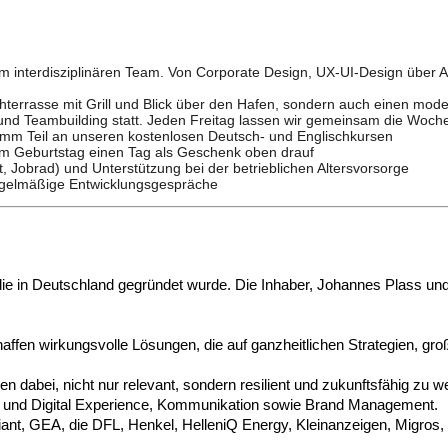
 interdisziplinären Team. Von Corporate Design, UX-UI-Design über Arch
hterrasse mit Grill und Blick über den Hafen, sondern auch einen mode
und Teambuilding statt. Jeden Freitag lassen wir gemeinsam die Woche
imm Teil an unseren kostenlosen Deutsch- und Englischkursen
m Geburtstag einen Tag als Geschenk oben drauf
t, Jobrad) und Unterstützung bei der betrieblichen Altersvorsorge
regelmäßige Entwicklungsgespräche
ie in Deutschland gegründet wurde. Die Inhaber, Johannes Plass und H
affen wirkungsvolle Lösungen, die auf ganzheitlichen Strategien, gr
n dabei, nicht nur relevant, sondern resilient und zukunftsfähig zu w
- und Digital Experience, Kommunikation sowie Brand Management.
, GEA, die DFL, Henkel, HelleniQ Energy, Kleinanzeigen, Migros, 