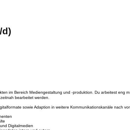
/d)
ojekten im Bereich Mediengestaltung und -produktion. Du arbeitest eng 
zeitnah bearbeitet werden.
igitalformate sowie Adaption in weitere Kommunikationskanäle nach vo
umenten
lte
 und Digitalmedien