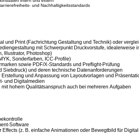
onsdaten intern und extern
arrierefreiheits- und Nachhaltigkeitsstandards
al und Print (Fachrichtung Gestaltung und Technik) oder vergle
ediengestaltung mit Schwerpunkt Druckvorstufe, idealerweise 
 Illustrator, Photoshop)
YK, Sonderfarben, ICC-Profile)
ermarken sowie PDF/X-Standards und Preflight-Prüfung
 und Siebdruck) und deren technische Datenanforderungen
 Erstellung und Anpassung von Layoutvorlagen und Präsentat
t- und Digitalmedien
ise mit hohem Qualitätsanspruch auch bei mehreren
Aufgaben
bekontrolle
ent-Software
 Effects (z. B. einfache Animationen oder Bewegtbild für Digit